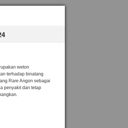
24
erupakan weton
n terhadap binatang
Sang Rare Angon sebagai
a penyakit dan tetap
nangkan.