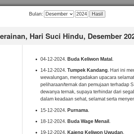
Bulan:
erainan, Hari Suci Hindu, Desember 20
04-12-2024.
Buda Keliwon Matal
.
14-12-2024.
Tumpek Kandang
. Hari ini m
wewalungan, mengadakan upacara selamata
peliharaan/ternak dan pemujaan terhadap 
dewanya ternak, supaya terhindar dari segal
dalam keadaan sehat, selamat serta menye
15-12-2024.
Purnama
.
18-12-2024.
Buda Wage Menail
.
19-12-2024.
Kajeng Keliwon Uwudan
.