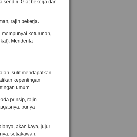
 sendiri. Giat bekerja dan
an, rajin bekerja.
ng mempunyai keturunan,
at). Menderita
an, sulit mendapatkan
tikan kepentingan
ntingan umum.
da prinsip, rajin
tugasnya, punya
lanya, akan kaya, jujur
nya, setiakawan.