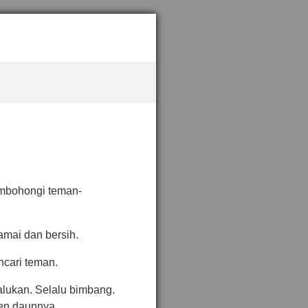
embohongi teman-
mai dan bersih.
cari teman.
lukan. Selalu bimbang.
en daunnya.