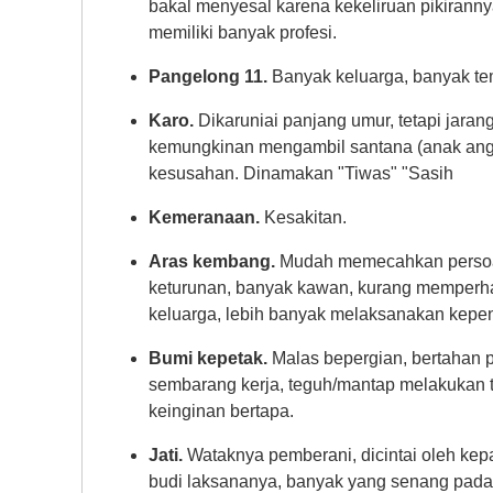
bakal menyesal karena kekeliruan pikirannya
memiliki banyak profesi.
Pangelong 11.
Banyak keluarga, banyak tem
Karo.
Dikaruniai panjang umur, tetapi jara
kemungkinan mengambil santana (anak angk
kesusahan. Dinamakan "Tiwas" "Sasih
Kemeranaan.
Kesakitan.
Aras kembang.
Mudah memecahkan persoal
keturunan, banyak kawan, kurang memperha
keluarga, lebih banyak melaksanakan kepe
Bumi kepetak.
Malas bepergian, bertahan pa
sembarang kerja, teguh/mantap melakukan 
keinginan bertapa.
Jati.
Wataknya pemberani, dicintai oleh kepa
budi laksananya, banyak yang senang pada