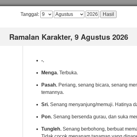
Tanggal:
Ramalan Karakter, 9 Agustus 2026
-.
Menga.
Terbuka.
Pasah.
Periang, senang bicara, senang m
temannya.
Sri.
Senang menyanjung/memuji. Hatinya da
Pon.
Senang bersenda gurau, dan suka men
Tungleh.
Senang berbohong, berbuat mema
Tidak cocok menanam tanaman yang dipan