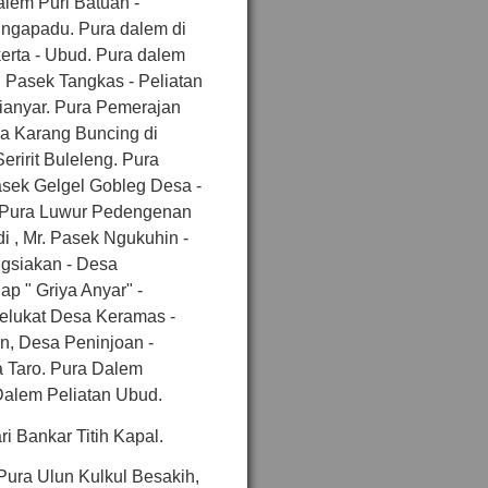
alem Puri Batuan -
ingapadu. Pura dalem di
erta - Ubud. Pura dalem
 Pasek Tangkas - Peliatan
ianyar. Pura Pemerajan
ra Karang Buncing di
ririt Buleleng. Pura
sek Gelgel Gobleg Desa -
g. Pura Luwur Pedengenan
 , Mr. Pasek Ngukuhin -
gsiakan - Desa
p " Griya Anyar" -
elukat Desa Keramas -
n, Desa Peninjoan -
 Taro. Pura Dalem
alem Peliatan Ubud.
ri Bankar Titih Kapal.
 Pura Ulun Kulkul Besakih,