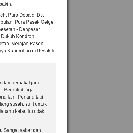
sakih.
seh. Pura Desa di Ds.
ubulan. Pura Pasek Gelgel
Sesetan - Denpasar
 Dukuh Kendran -
etan. Merajan Pasek
ya Kanuruhan di Besakih.
r dan berbakat jadi
. Berbakat juga
ng lain. Periang tapi
ng susah, sulit untuk
a tahu kalau itu tidak
a. Sangat sabar dan