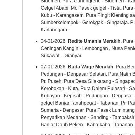
Sidemen. Pura Gunungrene - Sidemen - Ka
Gelgel Ababi, Mr. Pasek gelgel - Tista. Pura
Kubu - Karangasem. Pura Pingit Klenting sa
Sumberkelompok - Gerokgak - Singaraja. P
Kartanegara.
04-01-2026.
Redite Umanis Merakih
. Pura
Ceningan Kangin - Lembongan , Nusa Peni
Sukawati - Gianyar.
07-01-2026.
Buda Wage Merakih
. Pura Be
Pedungan - Denpasar Selatan. Pura Natih B
Pr. Puseh. Pura Desa Silakarang - Singapad
Kerobokan - Kuta. Pura Dalem Pulasari - S
Kubayan - Kepisah - Pedungan - Denpasar -
gelgel Banjar Tanahpegat - Tabanan, Pr. Pa
Sumerta - Denpasar. Pura Pasek Lumintang -
Penyarikan Medahan - Sanding - Tampaksiri
Banjar Dauh Peken - Kaba-kaba - Tabanan.