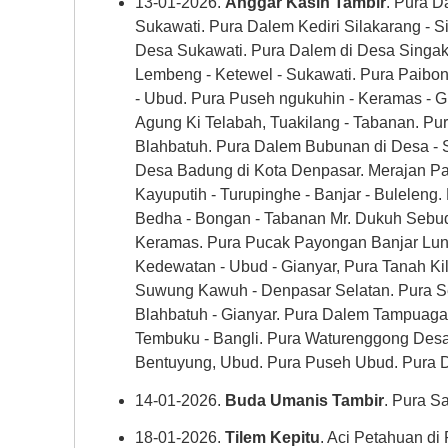
13-01-2026.
Anggar Kasih Tambir
. Pura D
Sukawati. Pura Dalem Kediri Silakarang - S
Desa Sukawati. Pura Dalem di Desa Singak
Lembeng - Ketewel - Sukawati. Pura Paibon
- Ubud. Pura Puseh ngukuhin - Keramas - G
Agung Ki Telabah, Tuakilang - Tabanan. Pu
Blahbatuh. Pura Dalem Bubunan di Desa - Se
Desa Badung di Kota Denpasar. Merajan Pa
Kayuputih - Turupinghe - Banjar - Bulelen
Bedha - Bongan - Tabanan Mr. Dukuh Sebudi
Keramas. Pura Pucak Payongan Banjar Lun
Kedewatan - Ubud - Gianyar, Pura Tanah Kila
Suwung Kawuh - Denpasar Selatan. Pura S
Blahbatuh - Gianyar. Pura Dalem Tampuaga
Tembuku - Bangli. Pura Waturenggong Desa
Bentuyung, Ubud. Pura Puseh Ubud. Pura D
14-01-2026.
Buda Umanis Tambir
. Pura Sa
18-01-2026.
Tilem Kepitu
. Aci Petahuan di