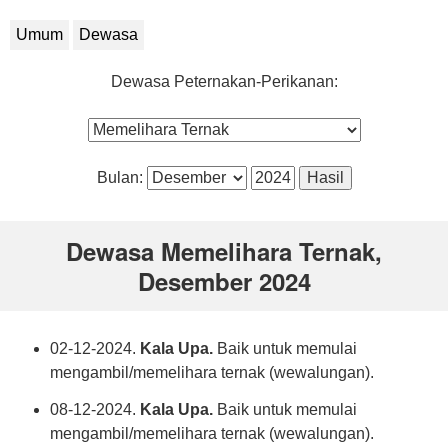
Umum
Dewasa
Dewasa Peternakan-Perikanan:
Bulan:
Dewasa Memelihara Ternak,
Desember 2024
02-12-2024.
Kala Upa.
Baik untuk memulai
mengambil/memelihara ternak (wewalungan).
08-12-2024.
Kala Upa.
Baik untuk memulai
mengambil/memelihara ternak (wewalungan).